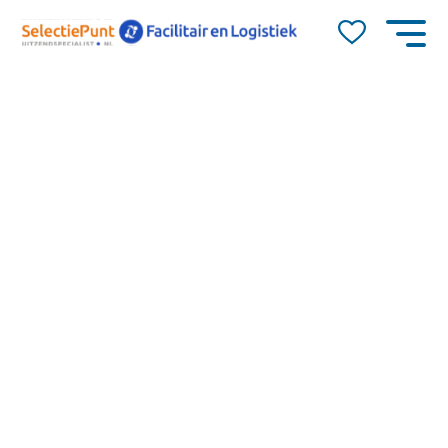
Job Alert
Naam
E-mail
Amsterdam
32-40 uur
14,50
dienstverband
0-40