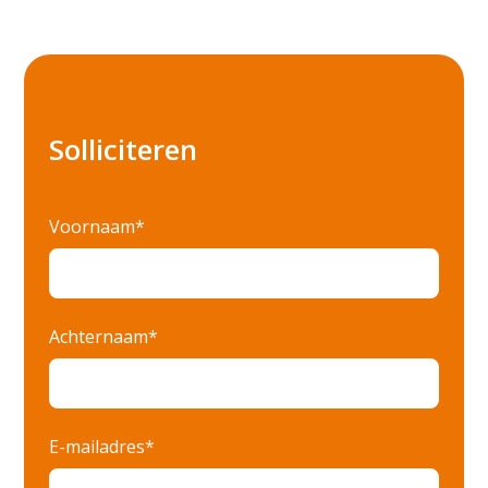
Amsterdam
Apeldoorn
Arnhem
Barneveld
Solliciteren
Beekbergen
Biddinghuizen
Voornaam*
Budel
Culemborg
Achternaam*
Den Bosch
Deventer
Dordrecht
E-mailadres*
Ede