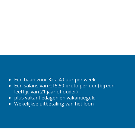
40
6
6.75
7,5
7.5
Fulltime
Een baan voor 32 a 40 uur per week.
Parttime
Een salaris van €15,50 bruto per uur (bij een
leeftijd van 21 jaar of ouder)
locatie
plus vakantiedagen en vakantiegeld.
Wekelijkse uitbetaling van het loon.
Almere
Alphen aan den Rijn