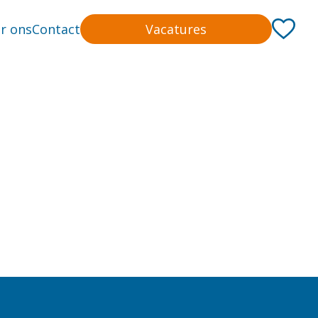
r ons
Contact
Vacatures
10 tot 20 uur
12
Solliciteren
13,75 uur