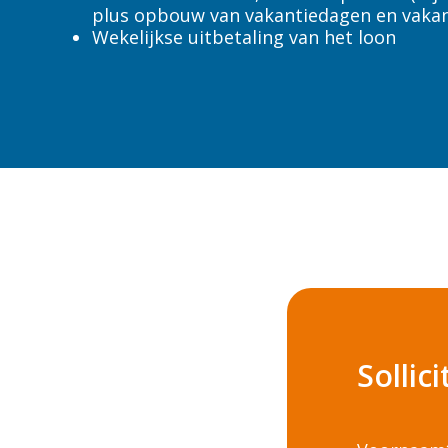
Venlo
plus opbouw van vakantiedagen en vakan
Wekelijkse uitbetaling van het loon
Weert
Zwaagdijk-Oost
category
Facilitair
Sollic