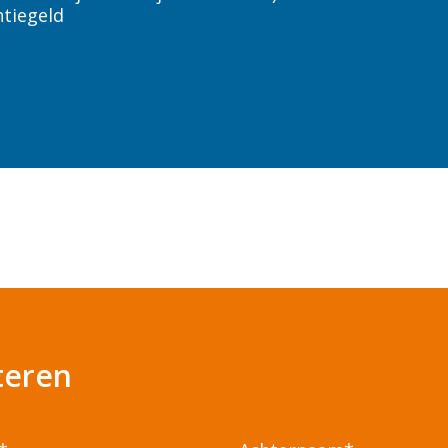
Voorthuizen
tiegeld
Westervoort
Zwolle
Housekeeping
iteren