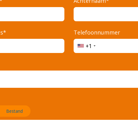
*
Achternaam*
es*
Telefoonnummer
Ho
+1
Opd
Kan
Bestand
Ove