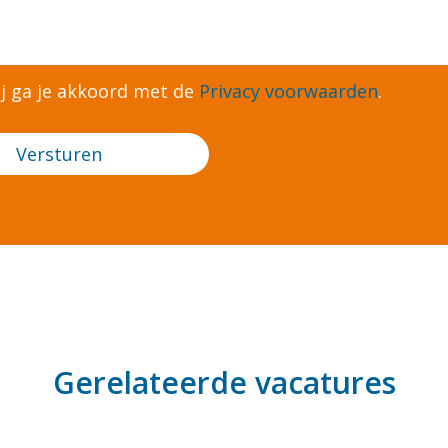
Con
ij ga je akkoord met de
Privacy voorwaarden
.
Gerelateerde vacatures