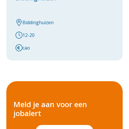
Biddinghuizen
12-20
cao
Meld je aan voor een
jobalert