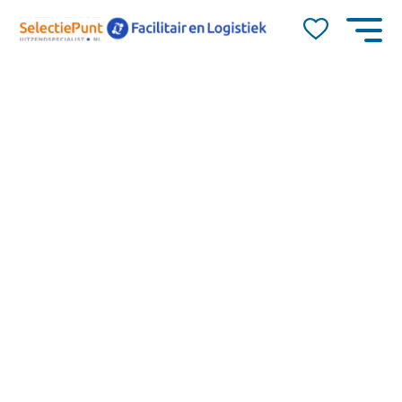
Job Alert
Naam
E-mail
Gorinchem
20
dienstverband
Ben jij een vroege vogel, werk je graag zelfstandig en
0-40
ben je in het bezit van een auto? Dan zijn wij op zoek