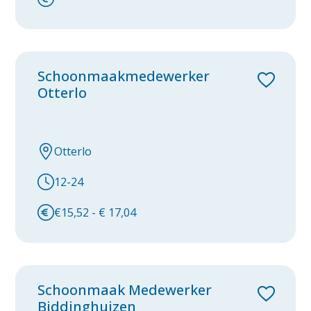
Zwaagdijk-Oost
Zwolle
category
Schoonmaakmedewerker
Otterlo
Facilitair
Housekeeping
Otterlo
Logistiek
12-24
€15,52 - € 17,04
Schoonmaak Medewerker
Biddinghuizen