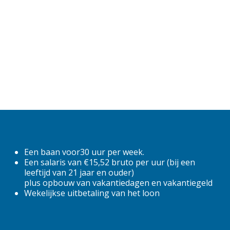
6.75
7,5
7.5
Fulltime
Parttime
locatie
Almere
Een baan voor30 uur per week.
Een salaris van €15,52 bruto per uur (bij een
Alphen aan den Rijn
leeftijd van 21 jaar en ouder)
plus opbouw van vakantiedagen en vakantiegeld
Amsterdam
Wekelijkse uitbetaling van het loon
Apeldoorn