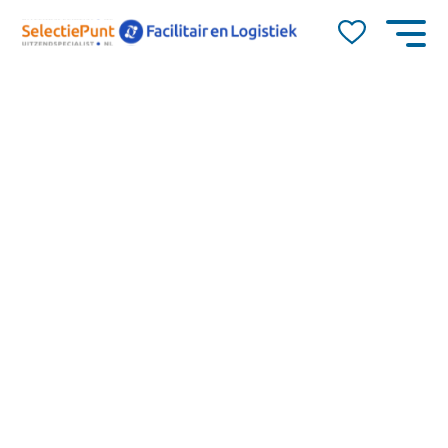
Job Alert
Naam
E-mail
Gorinchem
dienstverband
Ben jij een gemotiveerde en betrouwbare
0-40
schoonmaakmedewerker die graag zelfstandig