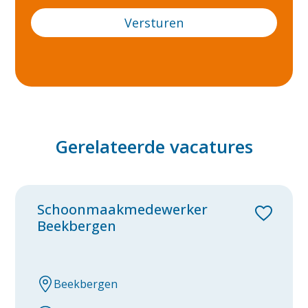
Rosmalen
Rotterdam
Tiel
Tilburg
Utrecht
Gerelateerde vacatures
Venlo
Voorthuizen
Waalwijk
Schoonmaakmedewerker
Beekbergen
Weert
Westervoort
Beekbergen
Zevenaar