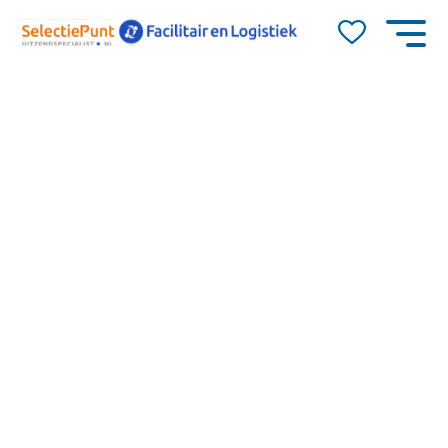
Job Alert
Naam
E-mail
Apeldoorn
15
15,52
dienstverband
Voor de schoonmaak van een kantoorpand in
0-40
Apeldoorn zijn wij op zoek naar een gemotiveerde en