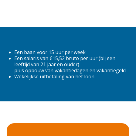
Amsterdam
Apeldoorn
Arnhem
Barneveld
Beekbergen
Een baan voor 15 uur per week.
Een salaris van €15,52 bruto per uur (bij een
Biddinghuizen
leeftijd van 21 jaar en ouder)
plus opbouw van vakantiedagen en vakantiegeld
Budel
Wekelijkse uitbetaling van het loon
Culemborg
Den Bosch
Deventer
Dordrecht
Ede