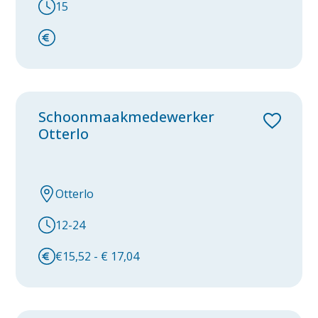
15
Zwaagdijk-Oost
Zwolle
category
Facilitair
Schoonmaakmedewerker
Housekeeping
Otterlo
Logistiek
Otterlo
12-24
€15,52 - € 17,04