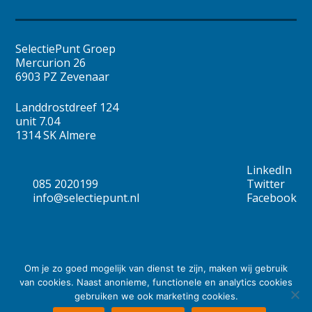
SelectiePunt Groep
Mercurion 26
6903 PZ Zevenaar
Landdrostdreef 124
unit 7.04
1314 SK Almere
LinkedIn
085 2020199
Twitter
info@selectiepunt.nl
Facebook
© Copyright
2026
Om je zo goed mogelijk van dienst te zijn, maken wij gebruik
van cookies. Naast anonieme, functionele en analytics cookies
Algemene voorwaarden
gebruiken we ook marketing cookies.
Privacy statement