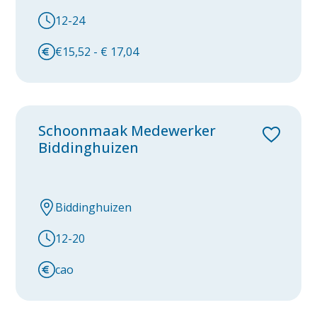
Zwaagdijk-Oost
12-24
Zwolle
€15,52 - € 17,04
category
Facilitair
Housekeeping
Schoonmaak Medewerker
Biddinghuizen
Logistiek
Biddinghuizen
12-20
cao