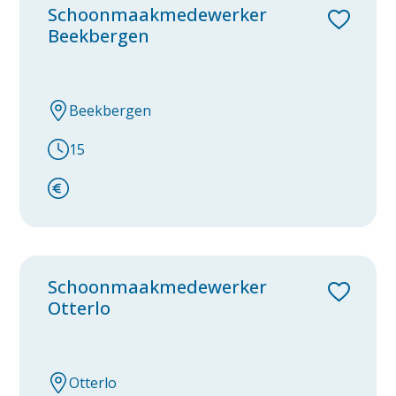
Schoonmaakmedewerker
Rosmalen
Beekbergen
Rotterdam
Tiel
Beekbergen
Tilburg
15
Utrecht
Venlo
Voorthuizen
Waalwijk
Schoonmaakmedewerker
Weert
Otterlo
Westervoort
Zevenaar
Otterlo