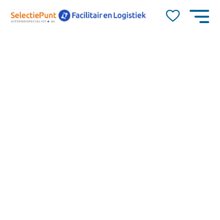
Job Alert
Naam
E-mail
Leerdam
15,52
dienstverband
Voor een winkelpand in
Leerdam
zijn wij op zoek
0-40
naar een gemotiveerde
schoonmaakmedewerker
.