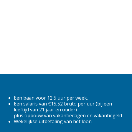
Deel deze vacature
40
6
6.75
7,5
7.5
Fulltime
Parttime
locatie
Een baan voor 12,5 uur per week.
Een salaris van €15,52 bruto per uur (bij een
Almere
leeftijd van 21 jaar en ouder)
plus opbouw van vakantiedagen en vakantiegeld
Alphen aan den Rijn
Wekelijkse uitbetaling van het loon