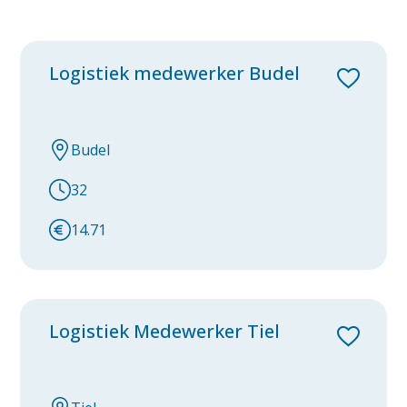
Tilburg
Utrecht
Logistiek medewerker Budel
Venlo
Voorthuizen
Budel
Waalwijk
32
Weert
14.71
Westervoort
Zevenaar
Zwaagdijk-Oost
Logistiek Medewerker Tiel
Zwolle
category