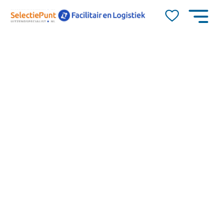
Job Alert
Naam
E-mail
Nieuwegein
40
14,71
dienstverband
Heb jij een passie voor logistiek en werk je graag in
0-40
een magazijnomgeving?