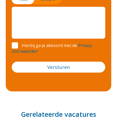
Markelo
Nieuwegein
Nijmegen
Renkum
Hierbij ga je akkoord met de
Privacy
Ridderkerk
voorwaarden
.
Rijsbergen
Roermond
Roosendaal
Rosmalen
Rotterdam
Tiel
Gerelateerde vacatures