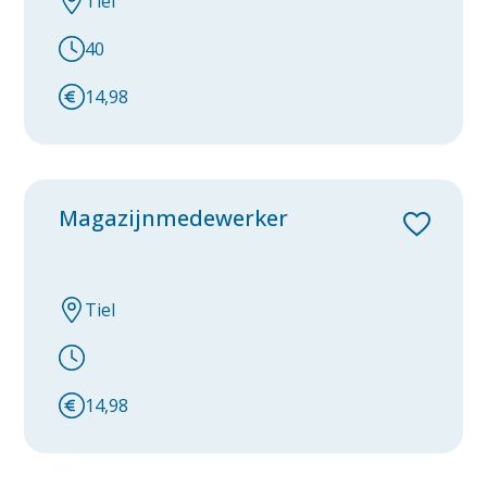
Tiel
Facilitair
40
Housekeeping
14,98
Logistiek
Magazijnmedewerker
Tiel
14,98