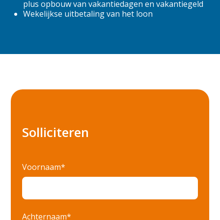
Apeldoorn
plus opbouw van vakantiedagen en vakantiegeld
Wekelijkse uitbetaling van het loon
Arnhem
Barneveld
Biddinghuizen
Budel
Culemborg
Den Bosch
Solliciteren
Deventer
Dordrecht
Voornaam*
Ede
Eindhoven
Elst
Achternaam*