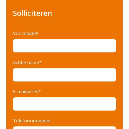
Apeldoorn
Solliciteren
Arnhem
Barneveld
Voornaam*
Biddinghuizen
Budel
Culemborg
Achternaam*
Den Bosch
Deventer
E-mailadres*
Dordrecht
Ede
Eindhoven
Telefoonnummer
Elst