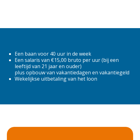
6
6.75
7,5
7.5
Een baan voor 40 uur in de week
Een salaris van €15,00 bruto per uur (bij een
Fulltime
leeftijd van 21 jaar en ouder)
plus opbouw van vakantiedagen en vakantiegeld
Parttime
Wekelijkse uitbetaling van het loon
locatie
Almere
Alphen aan den Rijn
Amsterdam