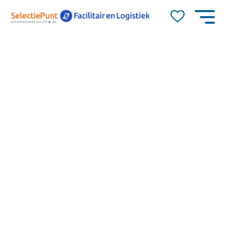
Job Alert
Naam
E-mail
Waalwijk
40
15,00
dienstverband
Op zoek naar een fulltime baan in de logistiek met
0-40
dagdiensten?