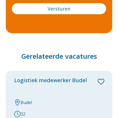
Markelo
Nieuwegein
Nijmegen
Renkum
Ridderkerk
Gerelateerde vacatures
Rijsbergen
Roermond
Logistiek medewerker Budel
Roosendaal
Rosmalen
Rotterdam
Budel
Tiel
32