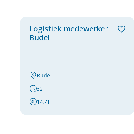
Logistiek medewerker
Budel
Budel
32
14.71