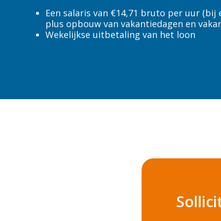
Venlo
Een salaris van €14,71 bruto per uur (bij 
Weert
plus opbouw van vakantiedagen en vakan
Wekelijkse uitbetaling van het loon
Zwaagdijk-Oost
category
Facilitair
Sollic