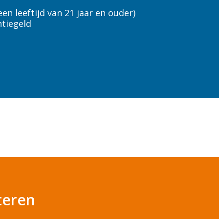
Voorthuizen
een leeftijd van 21 jaar en ouder)
Westervoort
tiegeld
Zwolle
Housekeeping
iteren