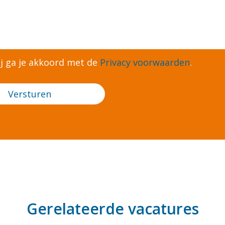
Con
ij ga je akkoord met de
Privacy voorwaarden
.
Gerelateerde vacatures