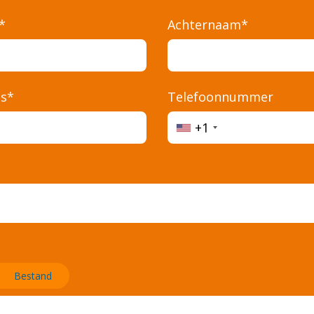
*
Achternaam*
Ho
es*
Telefoonnummer
+1
Opd
Kan
Ove
Bestand