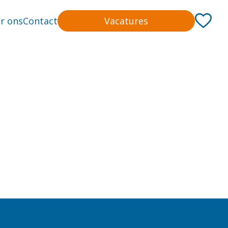
r ons
Contact
Vacatures
10 tot 20 uur
12
Solliciteren
13,75 uur