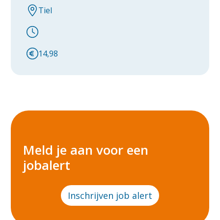
Tiel
14,98
Meld je aan voor een
jobalert
Inschrijven job alert