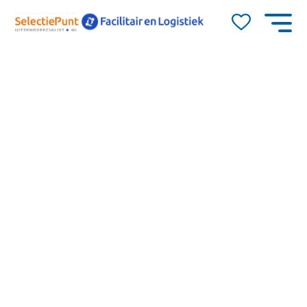
Job Alert
Naam
E-mail
Culemborg
14.71
dienstverband
Voor diverse opdrachtgevers in Culemborg zijn wij op
0-40
zoek naar ervaren en gemotiveerde