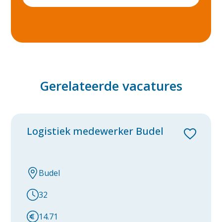
Rosmalen
Rotterdam
Tiel
Tilburg
Gerelateerde vacatures
Utrecht
Venlo
Voorthuizen
Logistiek medewerker Budel
Waalwijk
Weert
Budel
Westervoort
32
Zevenaar
14.71